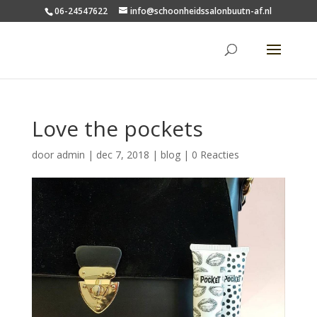
06-24547622
info@schoonheidssalonbuutn-af.nl
Love the pockets
door
admin
|
dec 7, 2018
|
blog
|
0 Reacties