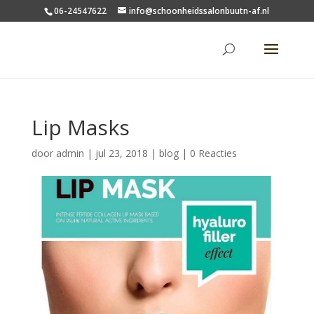
06-24547622
info@schoonheidssalonbuutn-af.nl
Lip Masks
door
admin
|
jul 23, 2018
|
blog
|
0 Reacties