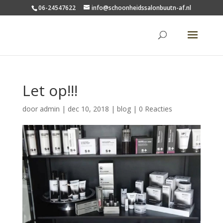
06-24547622
info@schoonheidssalonbuutn-af.nl
Let op!!!
door
admin
|
dec 10, 2018
|
blog
|
0 Reacties