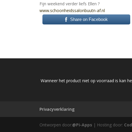
Fijn weekend verder liefs Ellen
?
www.schoonheidssalonbuutn-
af.nl
Share on Facebook
Wanneer het product niet op voorraad is kan het
Privacyverklaring
Ontworpen door:
@Pi-Apps
| Hosting door:
Cod