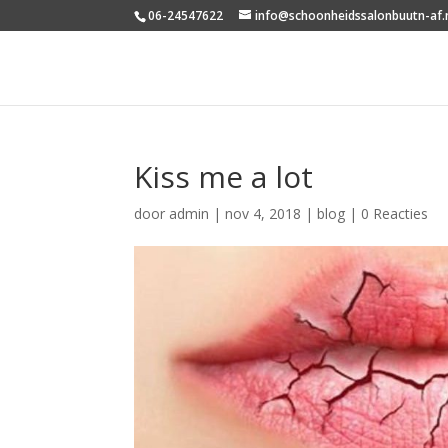
06-24547622
info@schoonheidssalonbuutn-af.
Kiss me a lot
door
admin
|
nov 4, 2018
|
blog
|
0 Reacties