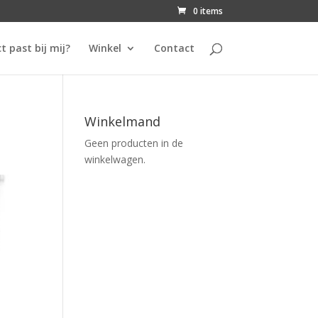
0 items
t past bij mij?
Winkel
Contact
Winkelmand
Geen producten in de
winkelwagen.