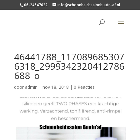
06-24547622
info@schoonheidssalonbuutn-af.nl
46441788_117089685307
6318_2999342320412786
688_o
door
admin
|
nov 18, 2018
|
0 Reacties