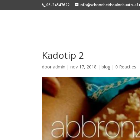
06-24547622
info@schoonheidssalonbuutn-af.
Kadotip 2
door
admin
|
nov 17, 2018
|
blog
|
0 Reacties