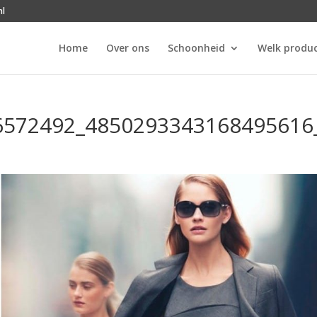
nl
Home
Over ons
Schoonheid
Welk produc
6572492_4850293343168495616