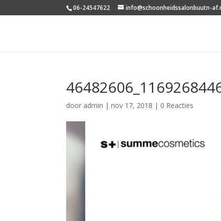
06-24547622
info@schoonheidssalonbuutn-af.
46482606_116926844
door
admin
|
nov 17, 2018
|
0 Reacties