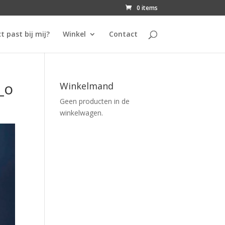
0 items
t past bij mij?
Winkel
Contact
_o
Winkelmand
Geen producten in de
winkelwagen.