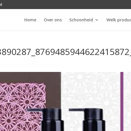
nl
Home
Over ons
Schoonheid
Welk produc
3890287_8769485944622415872