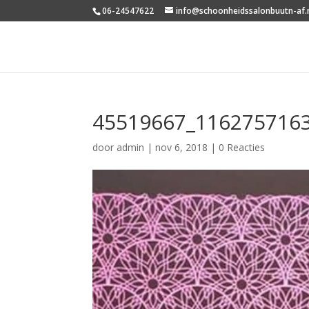
06-24547622
info@schoonheidssalonbuutn-af.
45519667_116275716
door
admin
|
nov 6, 2018
|
0 Reacties