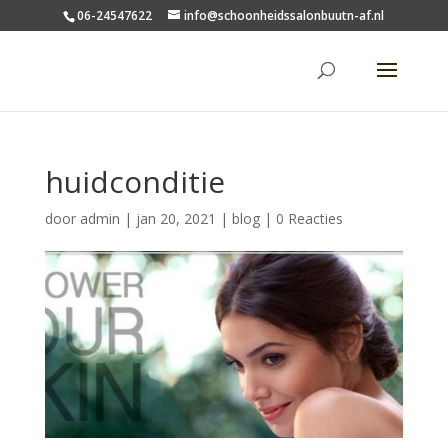
06-24547622
info@schoonheidssalonbuutn-af.nl
huidconditie
door
admin
|
jan 20, 2021
|
blog
|
0 Reacties