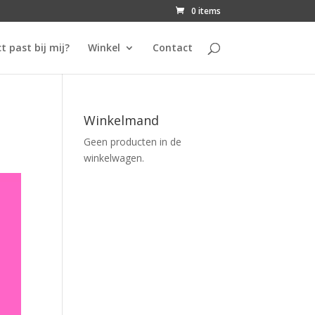
0 items
t past bij mij?
Winkel
Contact
Winkelmand
Geen producten in de
winkelwagen.