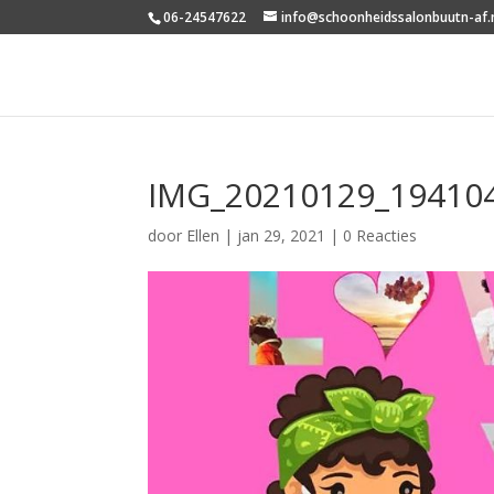
06-24547622
info@schoonheidssalonbuutn-af.
IMG_20210129_19410
door
Ellen
|
jan 29, 2021
|
0 Reacties