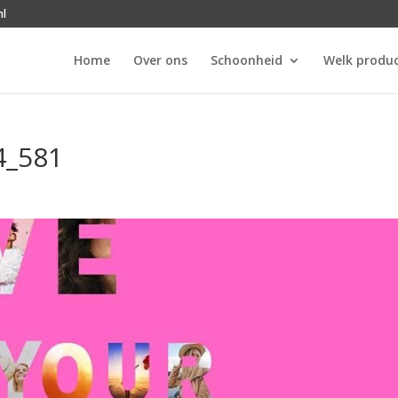
nl
Home
Over ons
Schoonheid
Welk produc
4_581