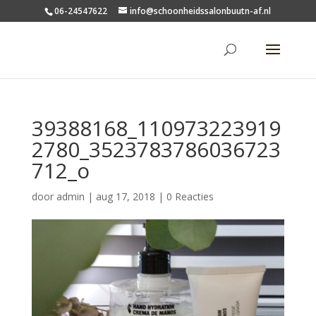
06-24547622
info@schoonheidssalonbuutn-af.nl
39388168_110973223919
2780_3523783786036723
712_o
door
admin
|
aug 17, 2018
|
0 Reacties