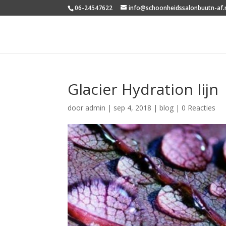
06-24547622
info@schoonheidssalonbuutn-af.
Glacier Hydration lijn
door
admin
|
sep 4, 2018
|
blog
|
0 Reacties