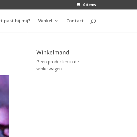
0 items
t past bij mij?
Winkel
Contact
Winkelmand
Geen producten in de
winkelwagen.