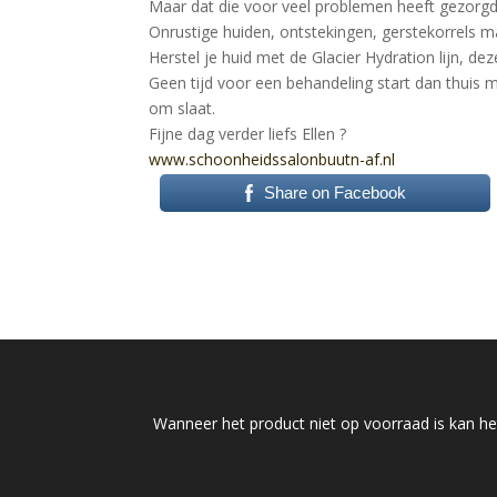
Maar dat die voor veel problemen heeft gezorg
Onrustige huiden, ontstekingen, gerstekorrels ma
Herstel je huid met de Glacier Hydration lijn, dez
Geen tijd voor een behandeling start dan thuis 
om slaat.
Fijne dag verder liefs Ellen
?
www.schoonheidssalonbuutn-
af.nl
Share on Facebook
Wanneer het product niet op voorraad is kan het