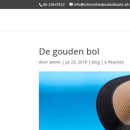
06-24547622
info@schoonheidssalonbuutn-af.
De gouden bol
door
admin
|
jul 23, 2018
|
blog
|
0 Reacties