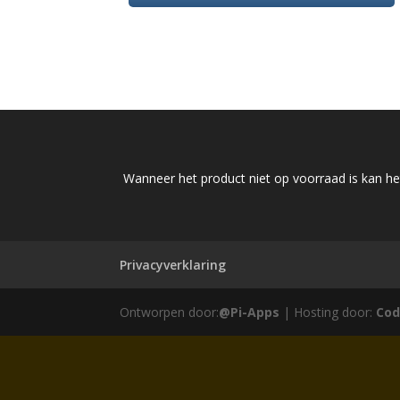
Wanneer het product niet op voorraad is kan het
Privacyverklaring
Ontworpen door:
@Pi-Apps
| Hosting door:
Cod