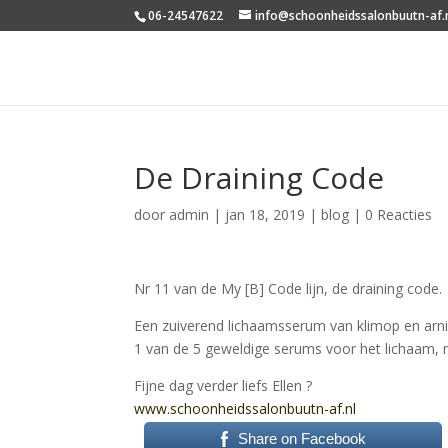
06-24547622
info@schoonheidssalonbuutn-af.
De Draining Code
door
admin
|
jan 18, 2019
|
blog
|
0 Reacties
Nr 11 van de My [B] Code lijn, de draining code.
Een zuiverend lichaamsserum van klimop en arn
1 van de 5 geweldige serums voor het lichaam,
Fijne dag verder liefs Ellen
?
www.schoonheidssalonbuutn-
af.nl
Share on Facebook