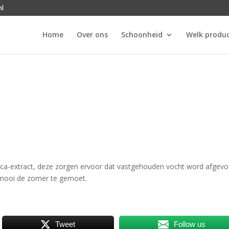
nl
Home
Over ons
Schoonheid
Welk produc
ica-extract, deze zorgen ervoor dat vastgehouden vocht word afgevo
 mooi de zomer te gemoet.
Tweet
Follow us