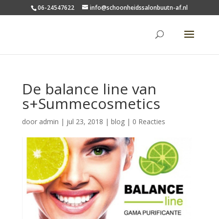
06-24547622
info@schoonheidssalonbuutn-af.nl
De balance line van
s+Summecosmetics
door
admin
|
jul 23, 2018
|
blog
|
0 Reacties