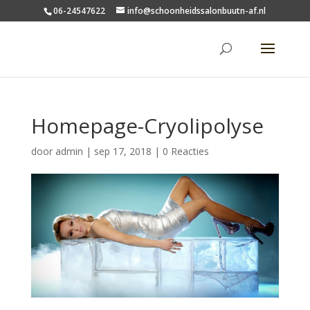
06-24547622
info@schoonheidssalonbuutn-af.nl
Homepage-Cryolipolyse
door
admin
|
sep 17, 2018
|
0 Reacties