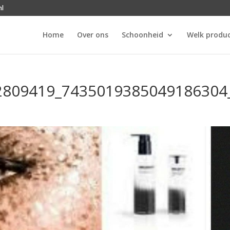
nl
Home
Over ons
Schoonheid
Welk produc
2809419_7435019385049186304