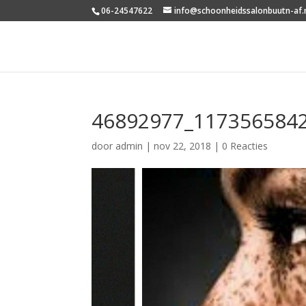
06-24547622
info@schoonheidssalonbuutn-af.
46892977_117356584
door
admin
|
nov 22, 2018
|
0 Reacties