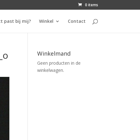
0 items
t past bij mij?
Winkel
Contact
_o
Winkelmand
Geen producten in de
winkelwagen.