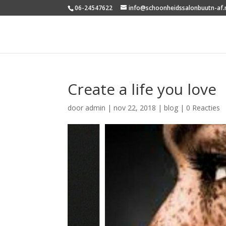
06-24547622
info@schoonheidssalonbuutn-af.
Create a life you love
door
admin
|
nov 22, 2018
|
blog
|
0 Reacties