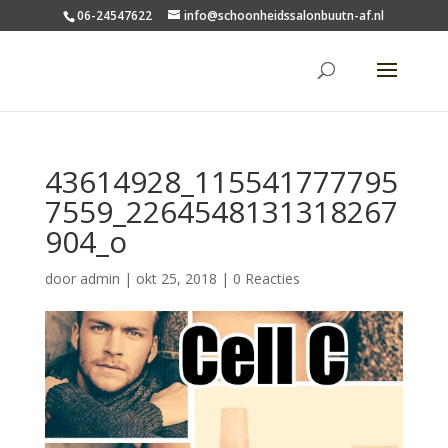
06-24547622
info@schoonheidssalonbuutn-af.nl
43614928_115541777795
7559_2264548131318267
904_o
door
admin
|
okt 25, 2018
|
0 Reacties