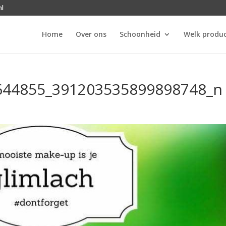
nl
Home
Over ons
Schoonheid
Welk produc
644855_391203535899898748_n