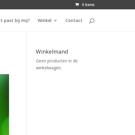
0 items
t past bij mij?
Winkel
Contact
Winkelmand
Geen producten in de
winkelwagen.