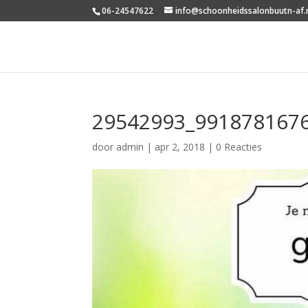
06-24547622
info@schoonheidssalonbuutn-af.
29542993_991878167
door
admin
|
apr 2, 2018
|
0 Reacties