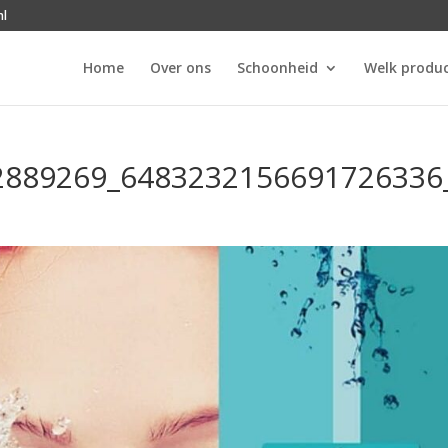
nl
Home
Over ons
Schoonheid
Welk produc
2889269_6483232156691726336