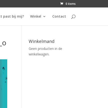
0 items
t past bij mij?
Winkel
Contact
_o
Winkelmand
Geen producten in de
winkelwagen.