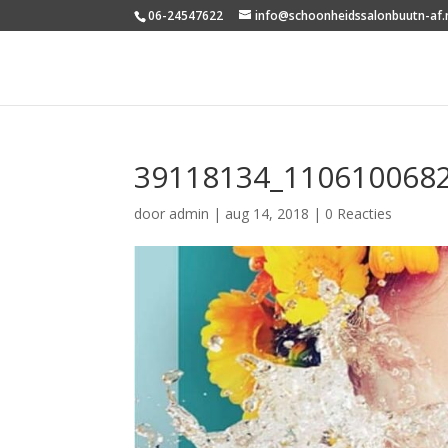
06-24547622
info@schoonheidssalonbuutn-af.
39118134_110610068
door
admin
|
aug 14, 2018
|
0 Reacties