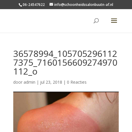
06-24547622
info@schoonheidssalonbuutn-af.nl
36578994_105705296112
7375_7160156609274970
112_o
door
admin
|
jul 23, 2018
|
0 Reacties