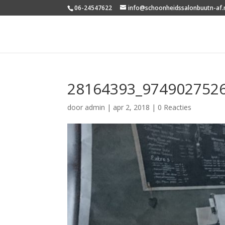
06-24547622
info@schoonheidssalonbuutn-af.
28164393_974902752
door
admin
|
apr 2, 2018
|
0 Reacties