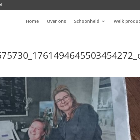
nl
Home
Over ons
Schoonheid
Welk produc
675730_1761494645503454272_