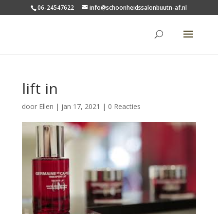
06-24547622
info@schoonheidssalonbuutn-af.nl
lift in
door
Ellen
|
jan 17, 2021
|
0 Reacties