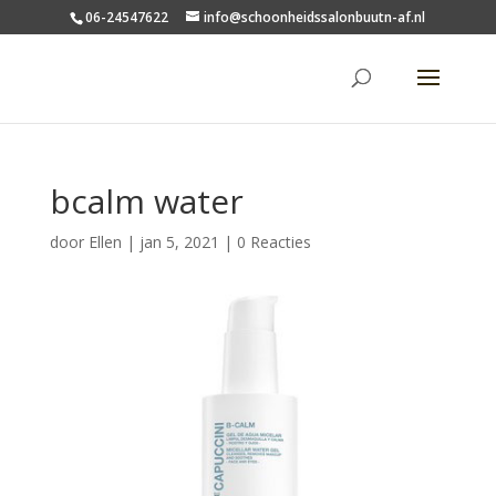
06-24547622
info@schoonheidssalonbuutn-af.nl
bcalm water
door
Ellen
|
jan 5, 2021
|
0 Reacties