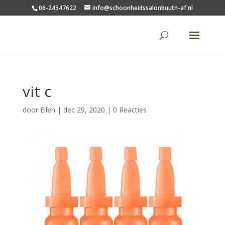
06-24547622
info@schoonheidssalonbuutn-af.nl
vit c
door
Ellen
|
dec 29, 2020
|
0 Reacties