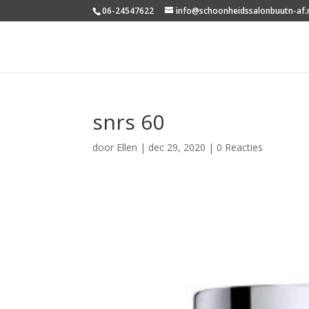
06-24547622
info@schoonheidssalonbuutn-af.
snrs 60
door
Ellen
|
dec 29, 2020
|
0 Reacties