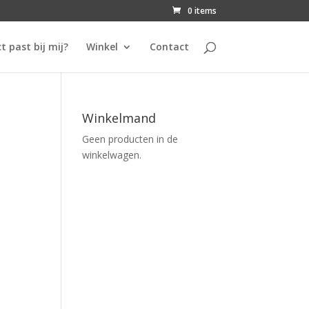
0 items
t past bij mij?
Winkel
Contact
Winkelmand
Geen producten in de
winkelwagen.