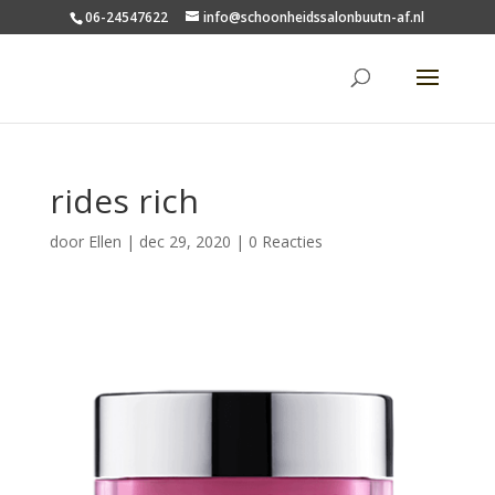
06-24547622
info@schoonheidssalonbuutn-af.nl
rides rich
door
Ellen
|
dec 29, 2020
|
0 Reacties