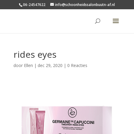
06-24547622
info@schoonheidssalonbuutn-af.nl
rides eyes
door
Ellen
|
dec 29, 2020
|
0 Reacties