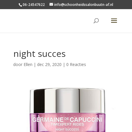
06-24547622
info@schoonheidssalonbuutn-af.nl
night succes
door
Ellen
|
dec 29, 2020
|
0 Reacties