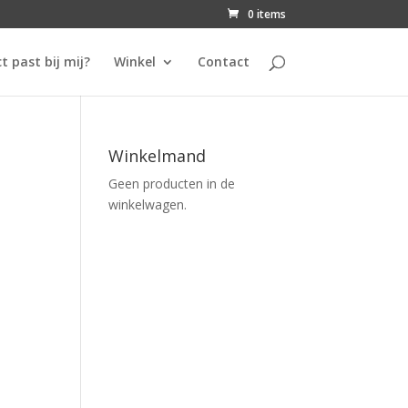
0 items
t past bij mij?
Winkel
Contact
Winkelmand
Geen producten in de
winkelwagen.