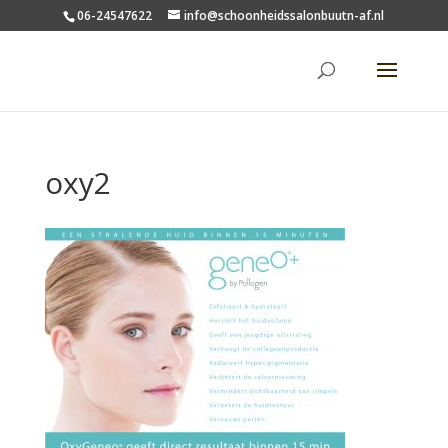
06-24547622
info@schoonheidssalonbuutn-af.nl
oxy2