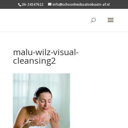
06-24547622
info@schoonheidssalonbuutn-af.nl
malu-wilz-visual-
cleansing2