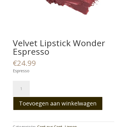
Velvet Lipstick Wonder
Espresso
€
24.99
Espresso
Velvet
Lipstick
Wonder
Toevoegen aan winkelwagen
Espresso
aantal
Categorieën:
Cent pur Cent
,
Lippen