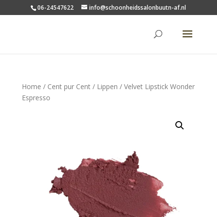
06-24547622
info@schoonheidssalonbuutn-af.nl
Home
/
Cent pur Cent
/
Lippen
/ Velvet Lipstick Wonder
Espresso