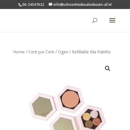
06-24547622
info@schoonheidssalonbuutn-af.nl
Home
/
Cent pur Cent
/
Ogen
/ Refillable Ma Palette