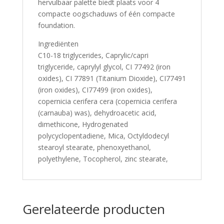
hervulbaar palette biedt plaats voor 4
compacte oogschaduws of één compacte
foundation.
Ingrediënten
C10-18 triglycerides, Caprylic/capri
triglyceride, caprylyl glycol, CI 77492 (iron
oxides), CI 77891 (Titanium Dioxide), CI77491
(iron oxides), CI77499 (iron oxides),
copernicia cerifera cera (copernicia cerifera
(carnauba) was), dehydroacetic acid,
dimethicone, Hydrogenated
polycyclopentadiene, Mica, Octyldodecyl
stearoyl stearate, phenoxyethanol,
polyethylene, Tocopherol, zinc stearate,
Gerelateerde producten