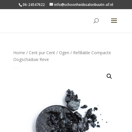
06-24547622
info@schoonheidssalonbuutn-af.nl
Home
/
Cent pur Cent
/
Ogen
/ Refillable Compacte
Oogschaduw Reve