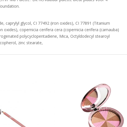
oundation.
ide, caprylyl glycol, CI 77492 (iron oxides), CI 77891 (Titanium
n oxides), copernicia cerifera cera (copernicia cerifera (carnauba)
rogenated polycyclopentadiene, Mica, Octyldodecyl stearoyl
copherol, zinc stearate,