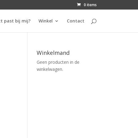
0 items
t past bij mij?
Winkel
Contact
Winkelmand
Geen producten in de
winkelwagen.