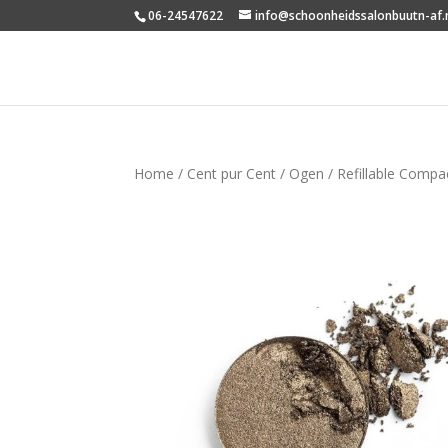
06-24547622
info@schoonheidssalonbuutn-af.
Home
/
Cent pur Cent
/
Ogen
/ Refillable Comp