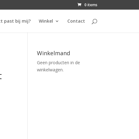
0 items
t past bij mij?
Winkel
Contact
Winkelmand
Geen producten in de
winkelwagen.
t