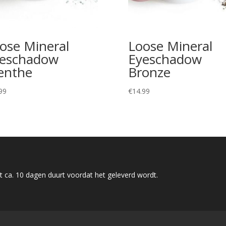
ose Mineral
Loose Mineral
eschadow
Eyeschadow
enthe
Bronze
99
€
14.99
 ca. 10 dagen duurt voordat het geleverd wordt.