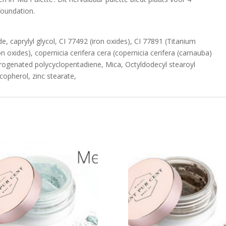
oundation.
ide, caprylyl glycol, CI 77492 (iron oxides), CI 77891 (Titanium
n oxides), copernicia cerifera cera (copernicia cerifera (carnauba)
rogenated polycyclopentadiene, Mica, Octyldodecyl stearoyl
copherol, zinc stearate,