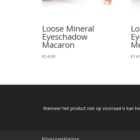
Loose Mineral
Lo
Eyeschadow
Ey
Macaron
M
€
14.99
€
14.
Wanneer het product niet op voorraad is kan het
Privacyverklaring