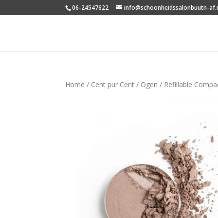
06-24547622
info@schoonheidssalonbuutn-af.
Home
/
Cent pur Cent
/
Ogen
/ Refillable Comp