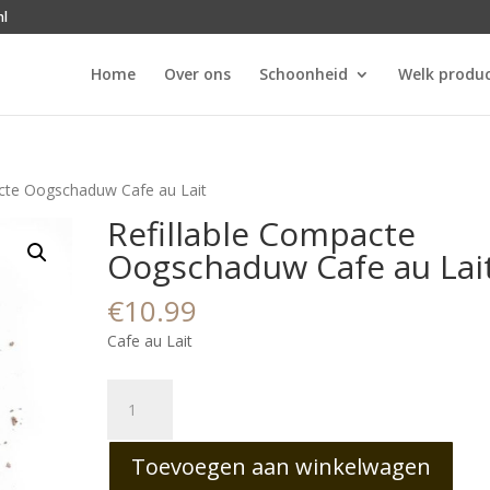
nl
Home
Over ons
Schoonheid
Welk produc
acte Oogschaduw Cafe au Lait
Refillable Compacte
Oogschaduw Cafe au Lai
€
10.99
Cafe au Lait
Refillable
Compacte
Oogschaduw
Toevoegen aan winkelwagen
Cafe