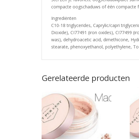
compacte oogschaduws of één compacte f
Ingrediënten
C10-18 triglycerides, Caprylic/capri triglycer
Dioxide), CI77491 (iron oxides), CI77499 (iro
was), dehydroacetic acid, dimethicone, Hyd
stearate, phenoxyethanol, polyethylene, To
Gerelateerde producten