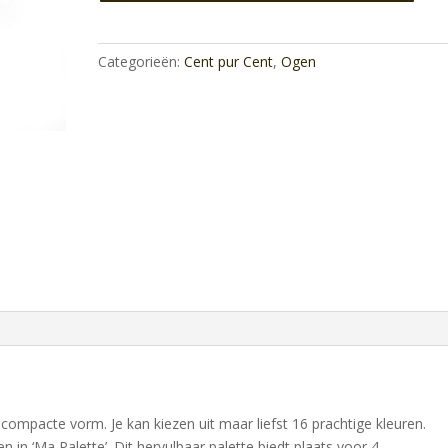
au
Lait
aantal
Categorieën:
Cent pur Cent
,
Ogen
ompacte vorm. Je kan kiezen uit maar liefst 16 prachtige kleuren.
 in ‘Ma Palette’. Dit hervulbaar palette biedt plaats voor 4