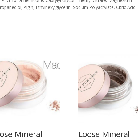
, PEG-10 Dimethicone, Caprylyl Glycol, Triethyl Citrate, Magnesium
panediol, Algin, Ethylhexylglycerin, Sodium Polyacrylate, Citric Acid,
ose Mineral
Loose Mineral