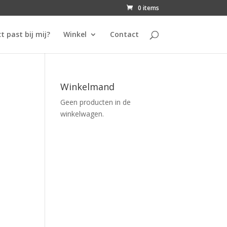
0 items
t past bij mij?
Winkel
Contact
Winkelmand
Geen producten in de
winkelwagen.