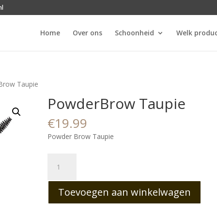
nl
Home
Over ons
Schoonheid
Welk produc
Brow Taupie
PowderBrow Taupie
€
19.99
Powder Brow Taupie
PowderBrow
Taupie
aantal
Toevoegen aan winkelwagen