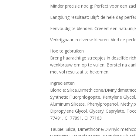
Minder precisie nodig: Perfect voor een zac
Langdurig resultaat: Blijft de hele dag perf
Eenvoudig te blenden: Creëert een natuurlijk
Verkrijgbaar in diverse kleuren: Vind de per
Hoe te gebruiken
Breng haarachtige streepjes in dezelfde rich
wenkbrauw om op te vullen. Borstel na aan
met vol resultaat te bekomen.
Ingrediënten
Blondie: Silica,Dimethicone/Divinyldimethi
Synthetic Fluorphlogopite, Pentylene Glycol
Aluminum Silicate, Phenylpropanol, Methylpro
Dipropylene Glycol, Glyceryl Caprylate, Toc
77491, CI 77891, CI 77163.
Taupie: Silica, Dimethicone/Divinyldimethi