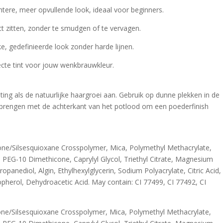
htere, meer opvullende look, ideaal voor beginners.
ect zitten, zonder te smudgen of te vervagen.
e, gedefinieerde look zonder harde lijnen.
fecte tint voor jouw wenkbrauwkleur.
ting als de natuurlijke haargroei aan. Gebruik op dunne plekken in de
brengen met de achterkant van het potlood om een poederfinish
cone/Silsesquioxane Crosspolymer, Mica, Polymethyl Methacrylate,
, PEG-10 Dimethicone, Caprylyl Glycol, Triethyl Citrate, Magnesium
panediol, Algin, Ethylhexylglycerin, Sodium Polyacrylate, Citric Acid,
opherol, Dehydroacetic Acid. May contain: CI 77499, CI 77492, CI
cone/Silsesquioxane Crosspolymer, Mica, Polymethyl Methacrylate,