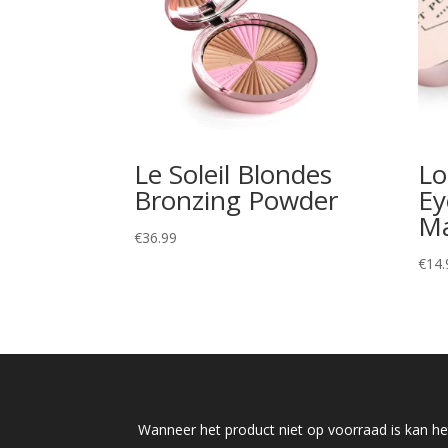
Le Soleil Blondes
Lo
Bronzing Powder
Ey
Ma
€
36.99
€
14.
Wanneer het product niet op voorraad is kan het