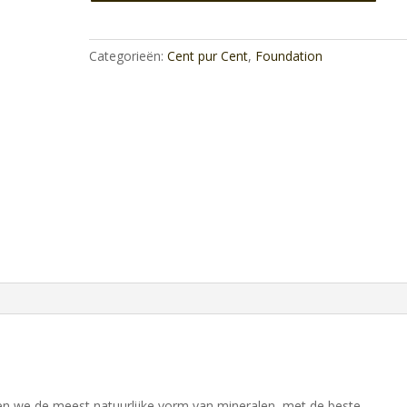
aantal
Categorieën:
Cent pur Cent
,
Foundation
n we de meest natuurlijke vorm van mineralen, met de beste