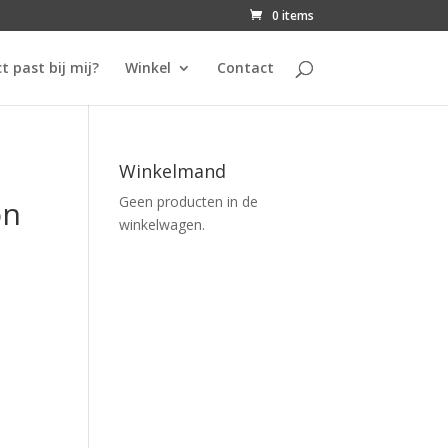
0 items
t past bij mij?
Winkel
Contact
Winkelmand
Geen producten in de
on
winkelwagen.