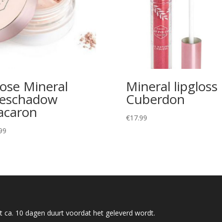
ose Mineral
Mineral lipgloss
eschadow
Cuberdon
caron
€
17.99
99
 ca. 10 dagen duurt voordat het geleverd wordt.