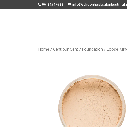
06-24547622
info@schoonheidssalonbuutn-af.
Home
/
Cent pur Cent
/
Foundation
/ Loose Mine