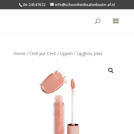
06-24547622
info@schoonheidssalonbuutn-af.nl
Home
/
Cent pur Cent
/
Lippen
/ Lipgloss Jules