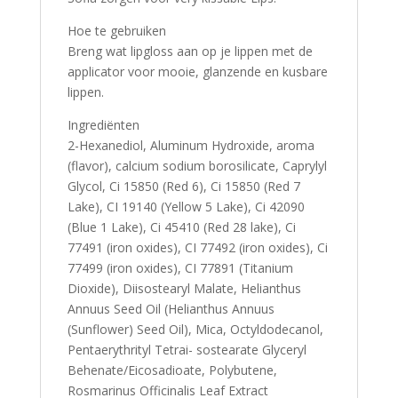
Hoe te gebruiken
Breng wat lipgloss aan op je lippen met de
applicator voor mooie, glanzende en kusbare
lippen.
Ingrediënten
2-Hexanediol, Aluminum Hydroxide, aroma
(flavor), calcium sodium borosilicate, Caprylyl
Glycol, Ci 15850 (Red 6), Ci 15850 (Red 7
Lake), CI 19140 (Yellow 5 Lake), Ci 42090
(Blue 1 Lake), Ci 45410 (Red 28 lake), Ci
77491 (iron oxides), CI 77492 (iron oxides), Ci
77499 (iron oxides), CI 77891 (Titanium
Dioxide), Diisostearyl Malate, Helianthus
Annuus Seed Oil (Helianthus Annuus
(Sunflower) Seed Oil), Mica, Octyldodecanol,
Pentaerythrityl Tetrai- sostearate Glyceryl
Behenate/Eicosadioate, Polybutene,
Rosmarinus Officinalis Leaf Extract