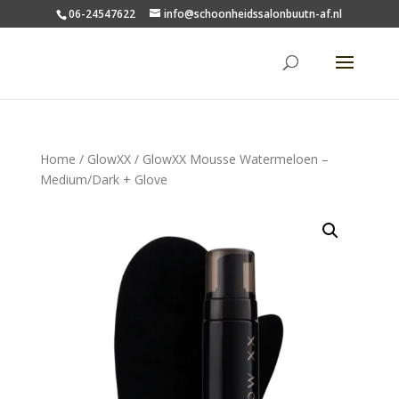
06-24547622
info@schoonheidssalonbuutn-af.nl
Home
/
GlowXX
/ GlowXX Mousse Watermeloen –
Medium/Dark + Glove