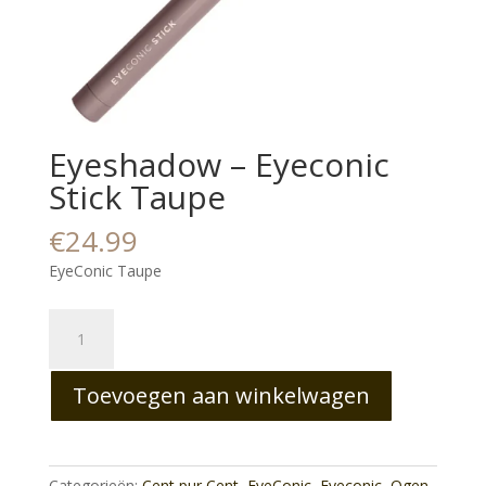
Eyeshadow – Eyeconic
Stick Taupe
€
24.99
EyeConic Taupe
Eyeshadow
–
Eyeconic
Toevoegen aan winkelwagen
Stick
Taupe
aantal
Categorieën:
Cent pur Cent
,
EyeConic
,
Eyeconic
,
Ogen