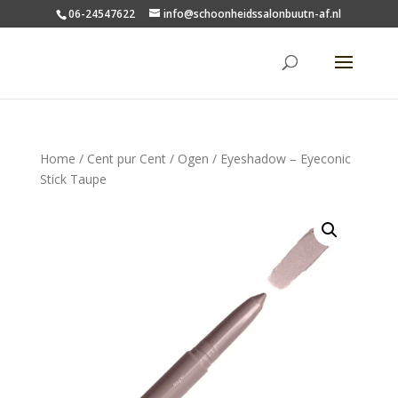
06-24547622
info@schoonheidssalonbuutn-af.nl
Home
/
Cent pur Cent
/
Ogen
/ Eyeshadow – Eyeconic
Stick Taupe