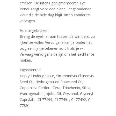
creëren. De intens gepigmenteerde Eye
Pencil zorgt voor een diepe, langhoudende
kleur die de hele dag blijft zitten zonder te
vervagen.
Hoe te gebruiken
Breng de eyeliner aan tussen de wimpers, zo
lijken ze voller. Vervolgens kan je onder het
oog een lijntje tekenen zo dik als je wil.
Vervaag vervolgens de lijn om het zachter te
maken.
Ingrediënten
Heptyl Undecylenate, Simmondsia Chinensis
Seed Oil, Hydrogenated Rapeseed Oil,
Copernicia Cerifera Cera, Tribehenin, Silica,
Hydrogenated Jojoba Oil, Oryzanol, Glyceryl
Caprylate, CI 77499, CI 77491, CI 77492, CI
77891