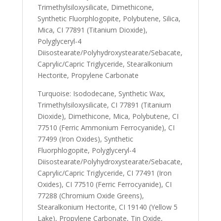
Trimethylsiloxysilicate, Dimethicone,
Synthetic Fluorphlogopite, Polybutene, Silica,
Mica, CI 77891 (Titanium Dioxide),
Polyglyceryl-4
Diisostearate/Polyhydroxystearate/Sebacate,
Caprylic/Capric Triglyceride, Stearalkonium
Hectorite, Propylene Carbonate
Turquoise: Isododecane, Synthetic Wax,
Trimethylsiloxysilicate, CI 77891 (Titanium
Dioxide), Dimethicone, Mica, Polybutene, CI
77510 (Ferric Ammonium Ferrocyanide), CI
77499 (Iron Oxides), Synthetic
Fluorphlogopite, Polyglyceryl-4
Diisostearate/Polyhydroxystearate/Sebacate,
Caprylic/Capric Triglyceride, CI 77491 (Iron
Oxides), CI 77510 (Ferric Ferrocyanide), CI
77288 (Chromium Oxide Greens),
Stearalkonium Hectorite, CI 19140 (Yellow 5
Lake), Propylene Carbonate, Tin Oxide,