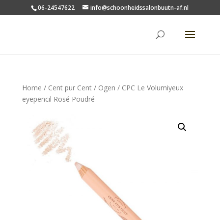
06-24547622
info@schoonheidssalonbuutn-af.nl
Home
/
Cent pur Cent
/
Ogen
/ CPC Le Volumiyeux
eyepencil Rosé Poudré