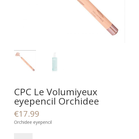
CPC Le Volumiyeux
eyepencil Orchidee
€
17.99
Orchidee eyepencil
CPC