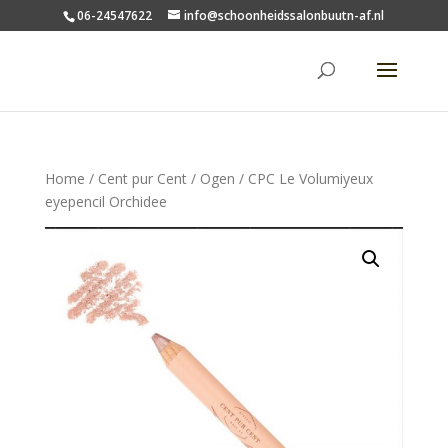
06-24547622
info@schoonheidssalonbuutn-af.nl
Home
/
Cent pur Cent
/
Ogen
/ CPC Le Volumiyeux
eyepencil Orchidee