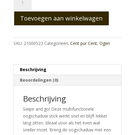
Le
Volumiyeux
Toevoegen aan winkelwagen
eyepencil
Orchidee
aantal
SKU:
21000523
Categorieën:
Cent pur Cent
,
Ogen
Beschrijving
Beoordelingen (0)
Beschrijving
Swipe and go! Deze multifunctionele
oogschaduw stick werkt snel en blijft lekker
lang zitten. Ideaal voor als het even wat
sneller moet. Breng de oogschaduw met een