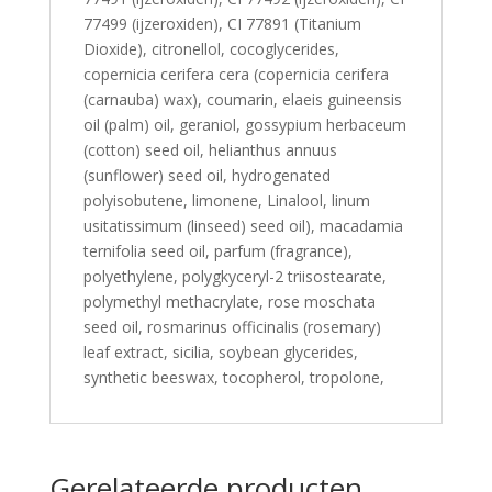
77499 (ijzeroxiden), CI 77891 (Titanium
Dioxide), citronellol, cocoglycerides,
copernicia cerifera cera (copernicia cerifera
(carnauba) wax), coumarin, elaeis guineensis
oil (palm) oil, geraniol, gossypium herbaceum
(cotton) seed oil, helianthus annuus
(sunflower) seed oil, hydrogenated
polyisobutene, limonene, Linalool, linum
usitatissimum (linseed) seed oil), macadamia
ternifolia seed oil, parfum (fragrance),
polyethylene, polygkyceryl-2 triisostearate,
polymethyl methacrylate, rose moschata
seed oil, rosmarinus officinalis (rosemary)
leaf extract, sicilia, soybean glycerides,
synthetic beeswax, tocopherol, tropolone,
Gerelateerde producten