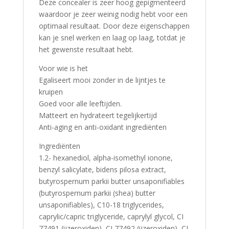
Deze concealer is zeer hoog gepigmenteerd
waardoor je zeer weinig nodig hebt voor een
optimaal resultaat. Door deze eigenschappen
kan je snel werken en laag op laag, totdat je
het gewenste resultaat hebt.
Voor wie is het
Egaliseert mooi zonder in de lijntjes te
kruipen
Goed voor alle leeftijden.
Matteert en hydrateert tegelijkertijd
Anti-aging en anti-oxidant ingrediënten
Ingrediënten
1.2- hexanediol, alpha-isomethyl ionone,
benzyl salicylate, bidens pilosa extract,
butyrospernum parkii butter unsaponifiables
(butyrospernum parkii (shea) butter
unsaponifiables), C10-18 triglycerides,
caprylic/capric triglyceride, caprylyl glycol, CI
77491 (ijzeroxiden), CI 77492 (ijzeroxiden), CI