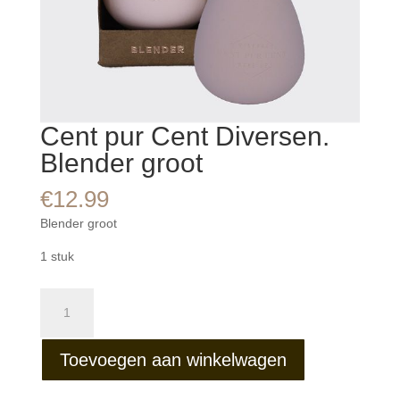
Cent pur Cent Diversen.
Blender groot
€
12.99
Blender groot
1 stuk
Cent
pur
Cent
Toevoegen aan winkelwagen
Diversen.
Blender