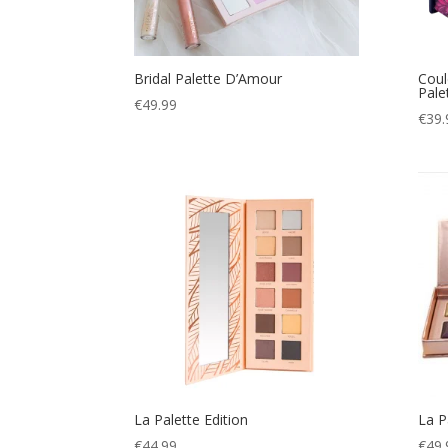
Bridal Palette D’Amour
Coul
Pale
€
49.99
€
39.
La Palette Edition
La P
€
44.99
€
49.