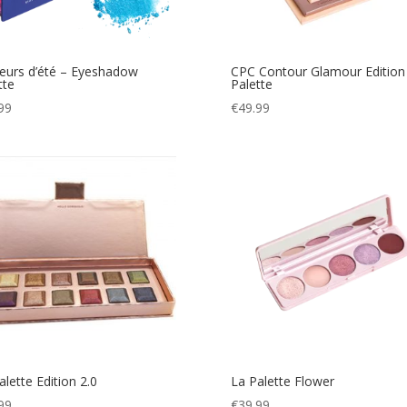
eurs d’été – Eyeshadow
CPC Contour Glamour Edition
tte
Palette
99
€
49.99
alette Edition 2.0
La Palette Flower
99
€
39.99