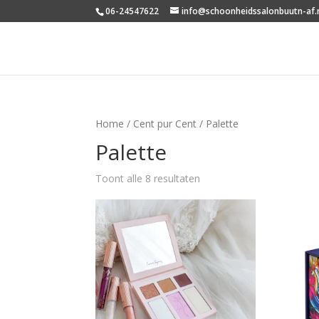
06-24547622
info@schoonheidssalonbuutn-af.
Home
/
Cent pur Cent
/ Palette
Palette
Toont alle 8 resultaten