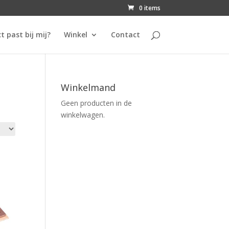
0 items
t past bij mij?
Winkel
Contact
Winkelmand
Geen producten in de
winkelwagen.